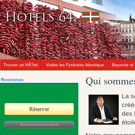
Sélectio
Trouver un HÃ?tel
Visitez les Pyrénées Atlantique
Bayonne et 
Qui sommes
Reservation
La s
créé
Réserver
des 
étoil
Voir/annuler réservation