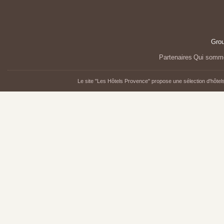
Grou
Partenaires
Qui somm
Le site "Les Hôtels Provence" propose une sélection d'hôtels 